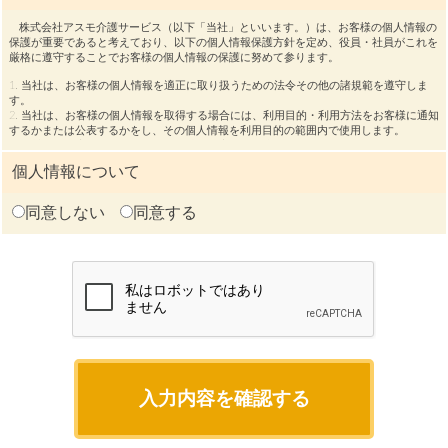
株式会社アスモ介護サービス（以下「当社」といいます。）は、お客様の個人情報の
保護が重要であると考えており、以下の個人情報保護方針を定め、役員・社員がこれを
厳格に遵守することでお客様の個人情報の保護に努めて参ります。
1. 当社は、お客様の個人情報を適正に取り扱うための法令その他の諸規範を遵守しま
す。
2. 当社は、お客様の個人情報を取得する場合には、利用目的・利用方法をお客様に通知
するかまたは公表するかをし、その個人情報を利用目的の範囲内で使用します。
3. 当社は、お客様から取得した個人情報を主に次の利用目的のために使用します。
・お客様からのご予約にかかわる業務遂行のため。
個人情報について
・お客様からのお問い合わせがあった際、関連する内容を照会し、回答する他、ダイレ
クトメールをお届けするため。
・当サイトにおいてその他当社が提供する商品やサービスに対するご意見を伺うため。
同意しない
同意する
4.当社は、お客様の個人情報を、お客様の同意がなければ、法令等に基づく場合を除い
て第三者に提供いたしません。
なお、当社では、店舗によって異なる名称を複数使用しておりますが、これら店舗間に
おいて、お客様の個人情報を、上記の利用目的の範囲内で共有させていただくことがご
ざいますので予めご了承ください。
5. 当社は、お客様の個人情報を適正に取り扱うため、役員及び社員を教育いたします。
6. 当社は、お客様の個人情報の取扱を委託する場合は、個人情報が適正に管理されるよ
う監督します。
7. 当社は、お客様の個人情報の開示・訂正等の手続や費用を定めます。
8. 当社は、お客様から個人情報に関するご意見やお問い合わせを承ります。
個人情報保護方針に関するお問い合わせ
株式会社アスモ介護サービス
TEL：03-3349-1076