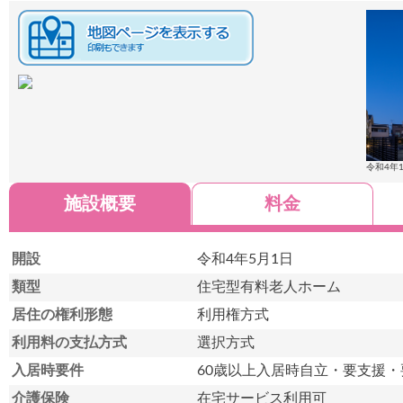
令和4年
施設概要
料金
開設
令和4年5月1日
類型
住宅型有料老人ホーム
居住の権利形態
利用権方式
利用料の支払方式
選択方式
入居時要件
60歳以上入居時自立・要支援・
介護保険
在宅サービス利用可